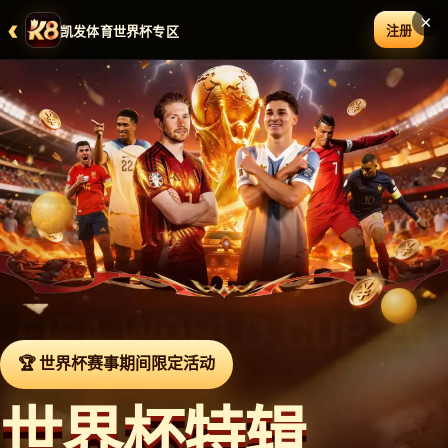
尊龙凯时搏
×
尊龙凯时搏
登录
注册领取福利
注册首存送彩金
PG超高爆率，参与抢红包最高8888元
立即下载
了解更多