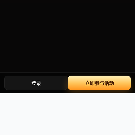
为什么选择D88尊龙网站？