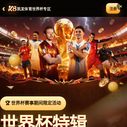
尊龙集团
×
尊龙集团
登录
注册领取福利
注册首存送彩金
PG超高爆率，参与抢红包最高8888元
立即下载
了解更多