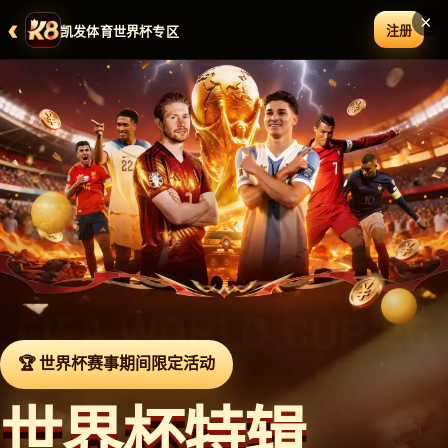
尊龙集团
×
尊龙集团
登录
注册领取福利
注册首存送彩金
PG超高爆率，参与抢红包最高8888元
立即下载
了解更多