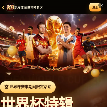
尊龙网站
×
尊龙网站
登录
注册领取福利
注册首存送彩金
PG超高爆率，参与抢红包最高8888元
立即下载
了解更多