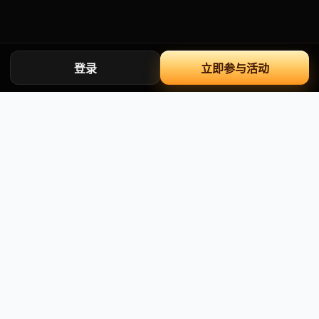
为什么选择尊龙凯时 人生就是博中国官
网？
凯时尊龙是享有国际声誉的综合性娱乐品牌，以其深厚的行
业底蕴和权威的合规资质而备受信赖。平台致力于构建一个
透明、公平且充满活力的娱乐空间，提供包括体育博彩、真
人娱乐场及最新电子游戏在内的全方位选择。凯时尊龙的核
心优势在于其强大的风险控制系统与客户资金安全保障，结
合人性化的界面设计与高效的服务响应，确保用户享受无忧