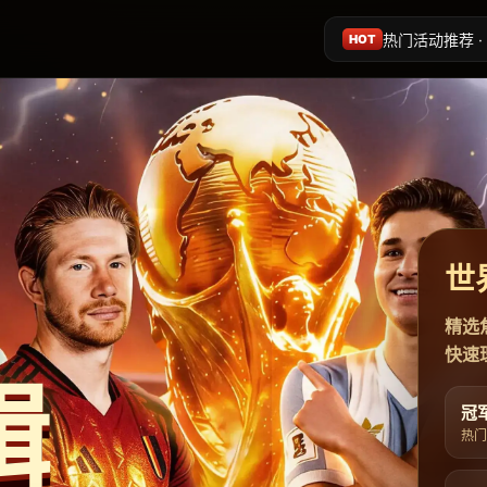
尊龙登录
体育电竞
电子真人
棋牌捕鱼
彩票娱
金