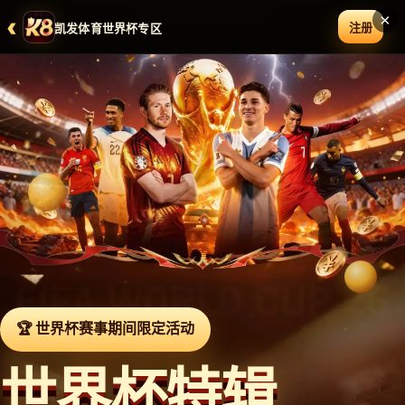
尊龙凯时官方网站
×
尊龙凯时官方网站
登录
注册领取福利
注册首存送彩金
PG超高爆率，参与抢红包最高8888元
立即下载
了解更多