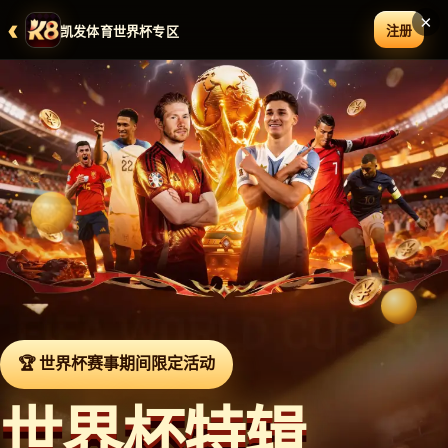
凯时尊龙
×
凯时尊龙
登录
注册领取福利
注册首存送彩金
PG超高爆率，参与抢红包最高8888元
立即下载
了解更多