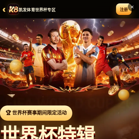
尊龙凯时搏
×
尊龙凯时搏
登录
注册领取福利
注册首存送彩金
PG超高爆率，参与抢红包最高8888元
立即下载
了解更多