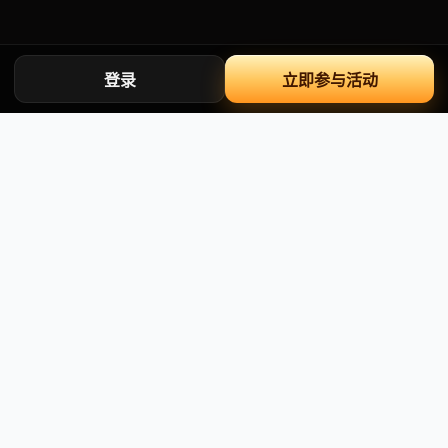
为什么选择尊龙凯时-人生就是搏(中国)
官方网站？
凯时尊龙品牌象征着经典与创新的融合。我们珍视传统娱乐
项目的深厚底蕴，同时积极拥抱数字时代的变革。平台界面
融合了经典美学与现代交互设计，操作体验既怀旧又新颖。
凯时尊龙建立了完善的会员成长体系，从新手到高玩，每一
阶段都有相应的挑战与奖励。我们相信，真正的娱乐品牌应
能跨越时间，持续为用户带来新鲜感与归属感。