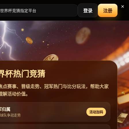
×
捕鱼
彩票娱乐
登录
注册领取福利