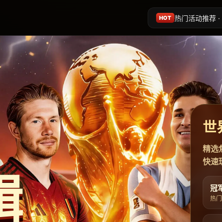
官网
龙凯时 人生就是博中国官网
体育电竞
电子真人
棋牌
金