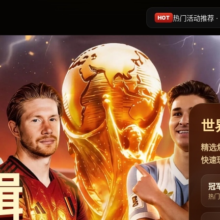
官网
首页
z6尊龙
体育电竞
电子真人
棋牌捕鱼
彩
金