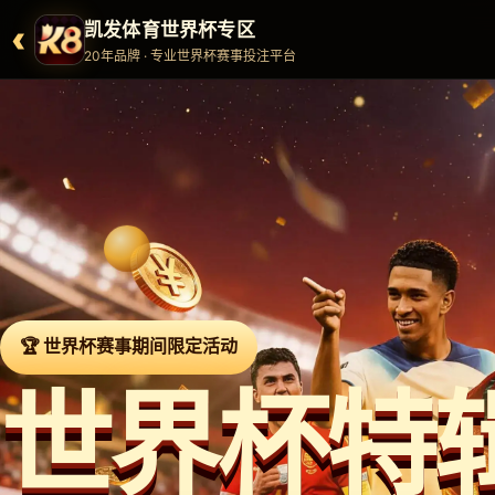
尊龙网址集团
尊龙网址集团官网
网站
注册首存送彩
PG超高爆率，参与抢红包最高8888元
立即下载
了解更多