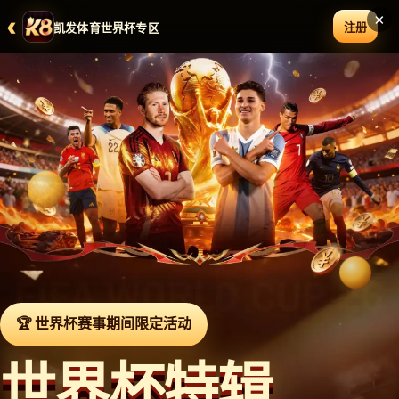
尊龙集团
×
尊龙集团
登录
注册领取福利
注册首存送彩金
PG超高爆率，参与抢红包最高8888元
立即下载
了解更多