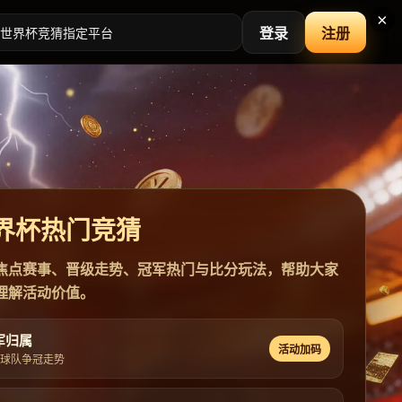
×
票娱乐
登录
注册领取福利