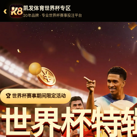
尊龙凯时足球
尊龙凯时足球官网
网站首页
注册首存送彩
PG超高爆率，参与抢红包最高8888元
立即下载
了解更多