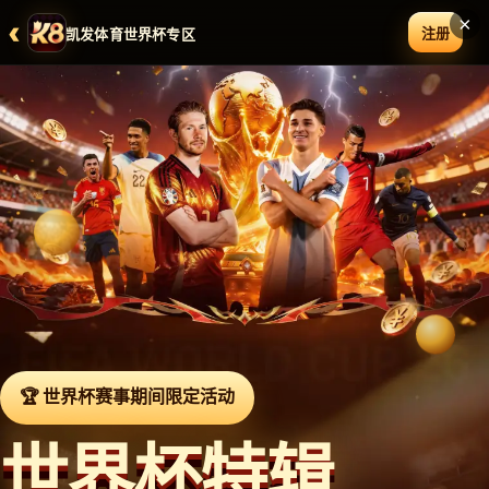
尊龙集团登录入口
×
尊龙集团登录入口
登录
注册领取福利
注册首存送彩金
PG超高爆率，参与抢红包最高8888元
立即下载
了解更多